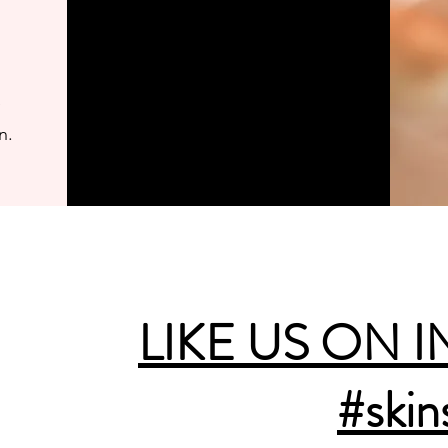
e
n.
LIKE US ON 
#skin