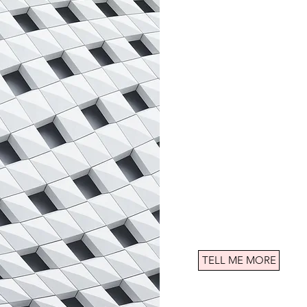
MICRONEEDLI
Microneedling gilt als 
Aging Methoden zur Beh
Hautprobleme und basier
wissenschaftlicher Basis
Microneedling nutzt die
Haut, diese wirkt ebenm
TELL ME MORE