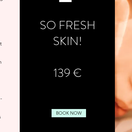
u
SO FRESH
SKIN!
t
m
139 €
-
.
BOOK NOW
s