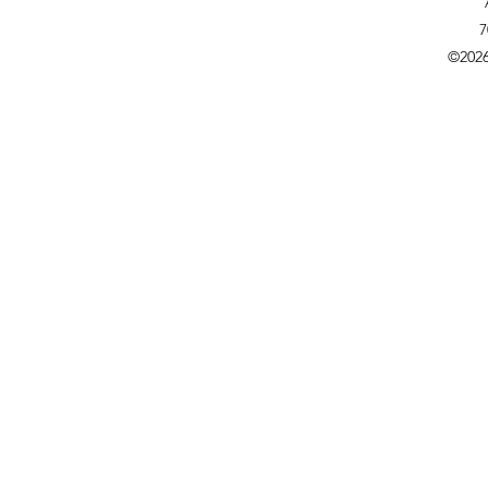
7
©202