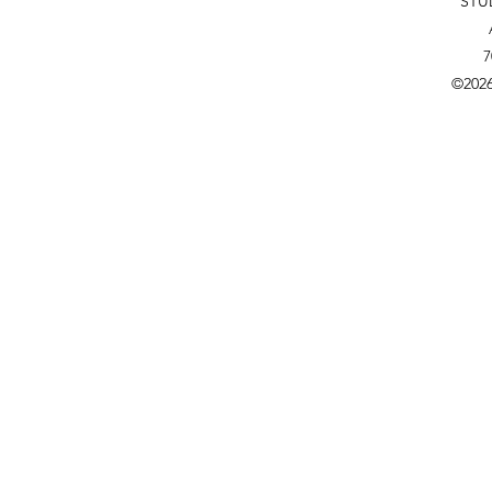
STU
7
©202