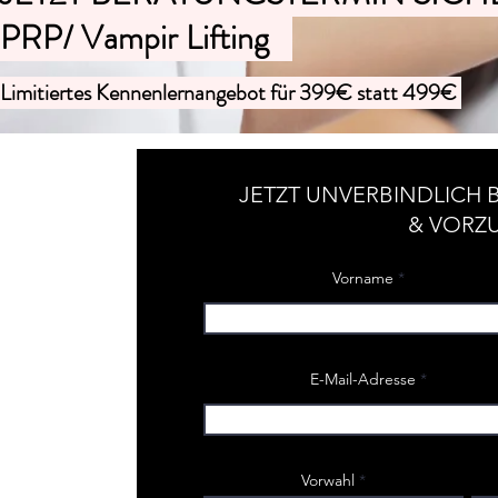
PRP/ Vampir Lifting
Limitiertes Kennenlernangebot für 399€ statt 499€
JETZT UNVERBINDLICH
& VORZU
Vorname
E-Mail-Adresse
Vorwahl